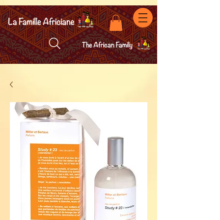
facebook-domain-verification=7oqv0b2wytzxgid5snu3fftxqscl57