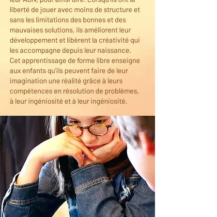
liberté de jouer avec moins de structure et
sans les limitations des bonnes et des
mauvaises solutions, ils améliorent leur
développement et libèrent la créativité qui
les accompagne depuis leur naissance.
Cet apprentissage de forme libre enseigne
aux enfants qu'ils peuvent faire de leur
imagination une réalité grâce à leurs
compétences en résolution de problèmes,
à leur ingéniosité et à leur ingéniosité.