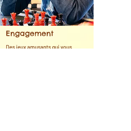
Engagement
Des jeux amusants qui vous
rendent plus intelligent
Les enfants adorent jouer aux jeux, casse-
tête et puzzles logiques primés et
amusants de ThinkFun. Les parents
adorent le fait que nos jeux aident à
stimuler le développement crucial du
cerveau dans les domaines de la logique,
du visuel/spatial, des mathématiques, du
langage, de la concentration et du
raisonnement, préparant ainsi les enfants
à un monde qui tourne autour des
compétences STEM.