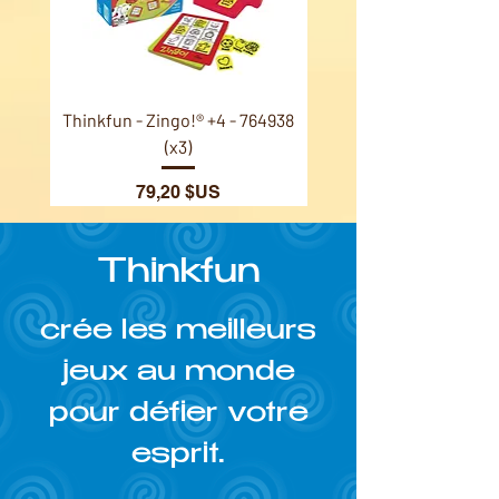
Thinkfun - Zingo!® +4 - 764938
Thinkfun - Triazzle Butte
(x3)
Prix
79,20 $US
Thinkfun
crée les meilleurs
jeux au monde
pour défier votre
esprit.