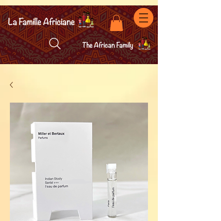
facebook-domain-verification=7oqv0b2wytzxgid5snu3fftxqscl57