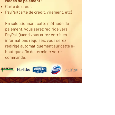
Modes de paiement :
Carte de crédit
PayPal (carte de crédit, virement, etc)
En sélectionnant cette méthode de
paiement, vous serez redirigé vers
PayPal. Quand vous aurez entré les
informations requises, vous serez
redirigé automatiquement sur cette e-
boutique afin de terminer votre
commande.
Nos pays de vente
Service Clientèle
Nous contacter
Angola
Livraison et paiement
Burkina Faso
Conditions générales de
Burundi
vente
Cameroun