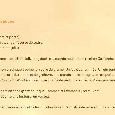
istiques
bre et poète)
n cœur sur l'écorce de cèdre.
 et de guitare.
e une ballade folk song dont les accords nous emmènent en Californie.
l'on distingue à peine. Un voile de brume. Un feu de cheminée. Un gin toni
uissons d'armoise et de genièvre. Les grands arbres rouges, les séquoias. 
 d'un camp d'indien. La nuit se charge du parfum des fleurs d'orangers am
n parfum sans genre pour que Hommes et Femmes s'y retrouvent.
raconte une histoire, un voyage.
édicacés à ceux et celles qui choisissent l'équilibre de l'être et du paraitre