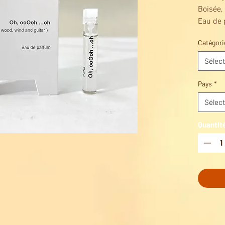
Boisée,
Eau de 
flacon 
Catégori
sont dé
couleur
Sélect
étui en 
ruban e
Pays
*
de bois.
Sélect
Quantit