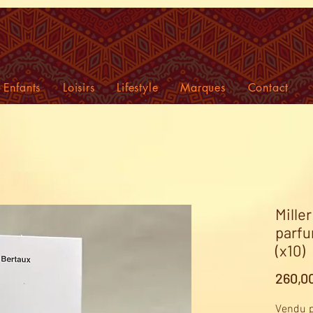
Enfants
Loisirs
Lifestyle
Marques
Contact
Mille
parfu
(x10)
260,0
Vendu p