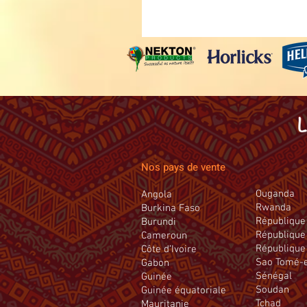
Nos pays de vente
Ouganda
Angola
Rwanda
Burkina Faso
République 
Burundi
République
Cameroun
République
Côte d’Ivoire
Sao Tomé-e
Gabon
Sénégal
Guinée
Soudan
Guinée équatoriale
Tchad
Mauritanie