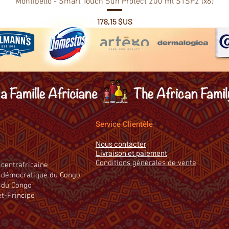
Montibello - Smart Touch Sun Protect 200 ml STSP2 (x6)
Prix
178,15 $US
Service Clientèle
Nous contacter
Livraison et paiement
Conditions générales de vente
centrafricaine
 démocratique du Congo
 du Congo
t-Principe