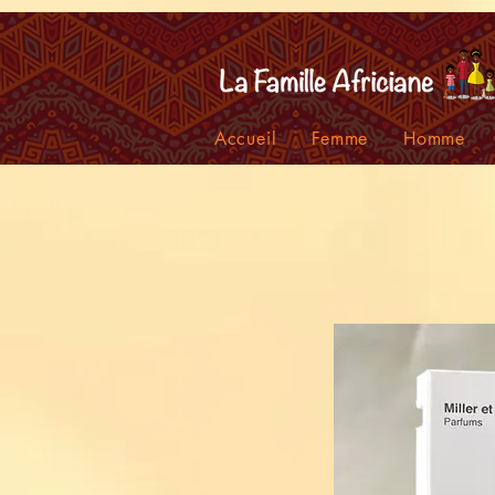
facebook-domain-verification=7oqv0b2wytzxgid5snu3fftxqscl57
Accueil
Femme
Homme