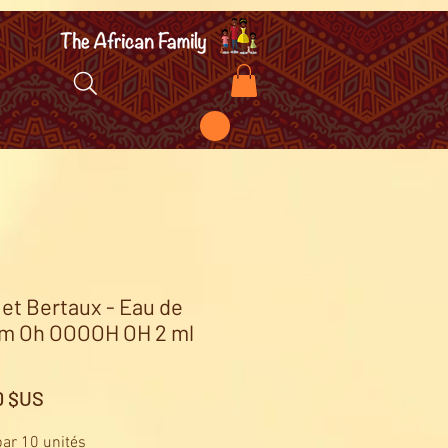
r et Bertaux - Eau de
m Oh OOOOH OH 2 ml
Prix
0 $US
ar 10 unités