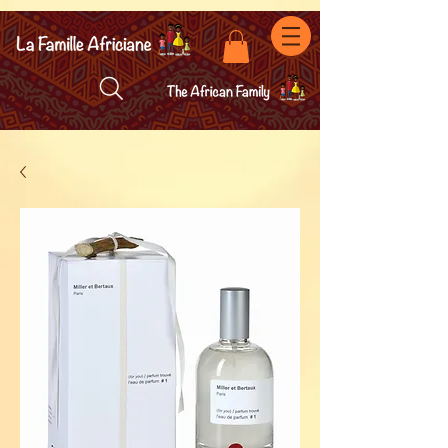
facebook-domain-verification=7oqv0b2wytzxgid5snu3fftxqscl57