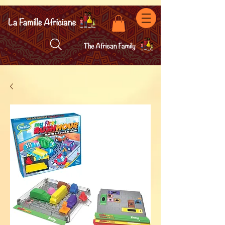
facebook-domain-verification=7oqv0b2wytzxgid5snu3fftxqscl57