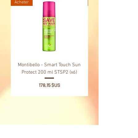
1 bloqueur
Acheter
Acheter
2 murs
60 cartes Défi (débutant à expert)
Montibello - Smart Touch Sun
Montibello - Gold Oil
Protect 200 ml STSP2 (x6)
Tsubaki Oil 130 ml 
Prix
178,15 $US