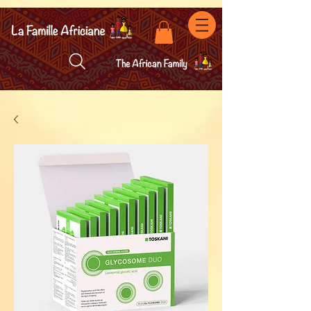
facebook-domain-verification=7oqv0b2wytzxgid5snu3fftxqscl57