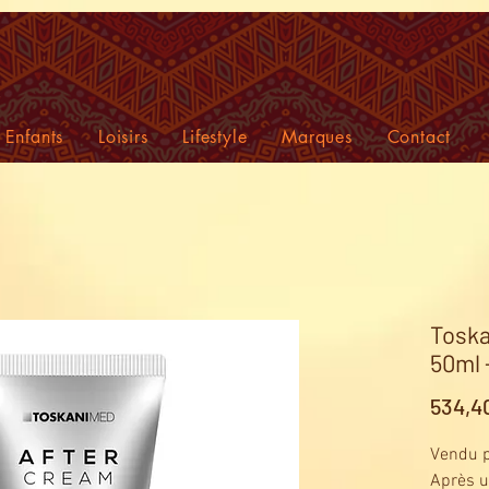
Enfants
Loisirs
Lifestyle
Marques
Contact
Toska
50ml 
534,4
Vendu p
Après u