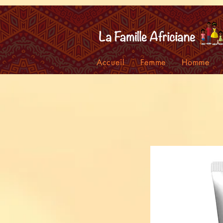
facebook-domain-verification=7oqv0b2wytzxgid5snu3fftxqscl57
Accueil
Femme
Homme