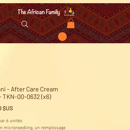
ni - After Care Cream
- TKN-00-0632 (x6)
Prix
0 $US
ar 6 unités
n microneedling, un remplissage