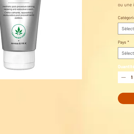
ou une 
mineure
Catégori
After C
Sélect
Pays
*
Sélect
Quantit