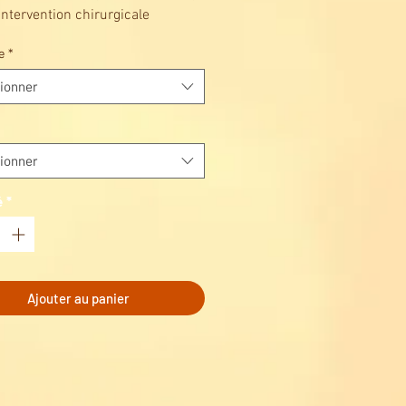
intervention chirurgicale
, nous recommandons d'utiliser
e
*
ream.
ionner
ionner
é
*
Ajouter au panier