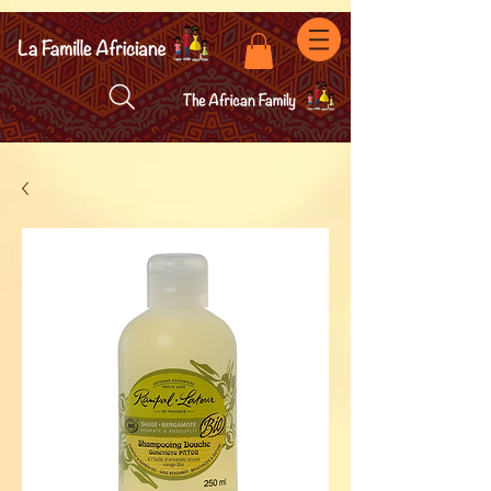
facebook-domain-verification=7oqv0b2wytzxgid5snu3fftxqscl57