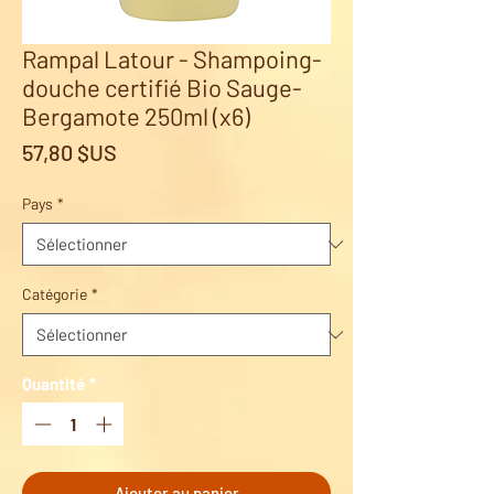
Rampal Latour - Shampoing-
douche certifié Bio Sauge-
Bergamote 250ml (x6)
Prix
57,80 $US
Pays
*
Catégorie
*
Quantité
*
Ajouter au panier