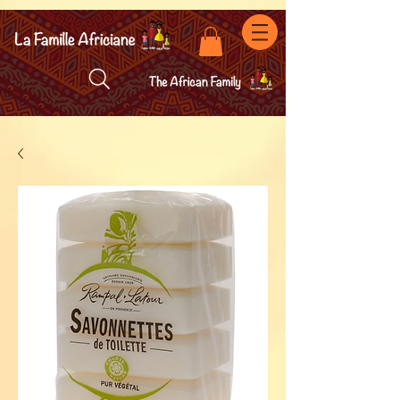
facebook-domain-verification=7oqv0b2wytzxgid5snu3fftxqscl57