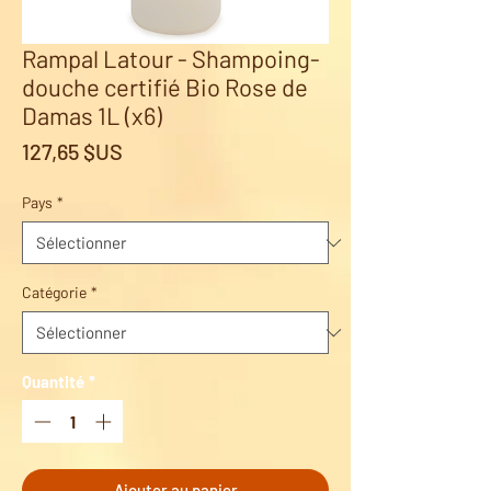
Rampal Latour - Shampoing-
douche certifié Bio Rose de
Damas 1L (x6)
Prix
127,65 $US
Pays
*
Catégorie
*
Quantité
*
Ajouter au panier