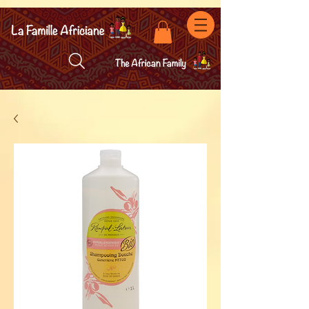
facebook-domain-verification=7oqv0b2wytzxgid5snu3fftxqscl57