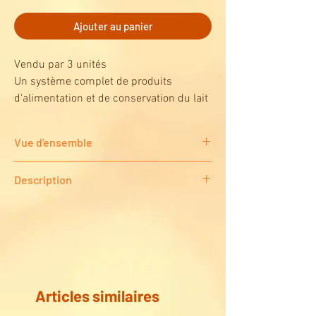
Ajouter au panier
Vendu par 3 unités
Un système complet de produits
d'alimentation et de conservation du lait
maternel sans bisphénol A protège le
lait maternel et permet à la mère de
Vue d'ensemble
tirer, conserver, organiser et nourrir son
enfant.
Un système complet de produits
Description
d'alimentation et de stockage du lait
maternel sans BPA.
Tout ce dont une maman a besoin pour
Protège le lait maternel et permet à la mère
conserver, organiser et protéger son lait
de tirer son lait, de le stocker, de
maternel.
l'organiser et de le nourrir.
Assortiment complet de récipients de
Assortiment complet de récipients de
stockage pour les besoins croissants et
stockage pour les besoins en lait maternel
changeants de bébé en matière de lait
de bébé. Le plateau polyvalent peut être
Articles similaires
maternel.
utilisé au réfrigérateur, au congélateur ou
Le plateau polyvalent peut être utilisé au