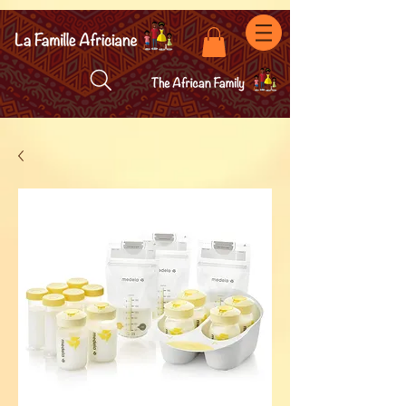
facebook-domain-verification=7oqv0b2wytzxgid5snu3fftxqscl57