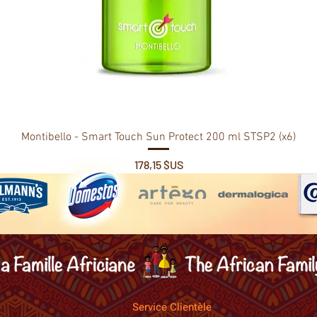
Montibello - Smart Touch Sun Protect 200 ml STSP2 (x6)
Prix
178,15 $US
Service Clientèle