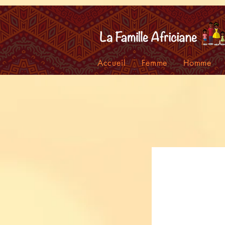
facebook-domain-verification=7oqv0b2wytzxgid5snu3fftxqscl57
Accueil
Femme
Homme