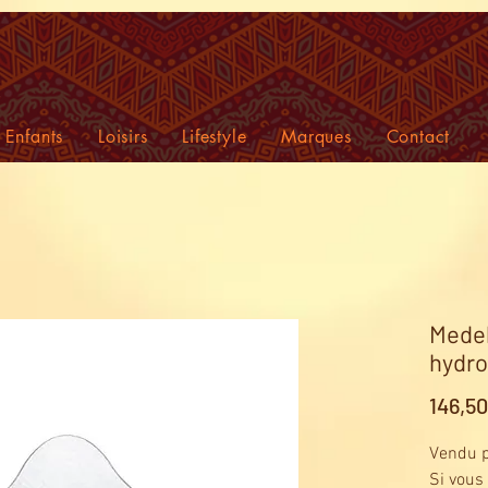
Enfants
Loisirs
Lifestyle
Marques
Contact
Medel
hydro
146,5
Vendu p
Si vous