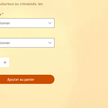
uloureux ou crevassés, les
ses hydrogel Medela favorisent
e
*
risation et soulagent
anément la douleur.
ionner
ionner
é
*
Ajouter au panier