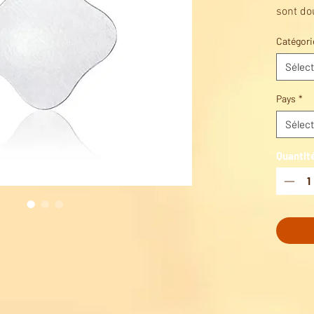
sont do
compres
Catégori
la cicat
instant
Sélect
Pays
*
Sélect
Quantit