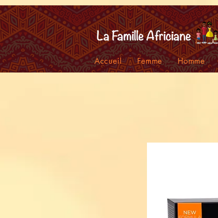
facebook-domain-verification=7oqv0b2wytzxgid5snu3fftxqscl57
Accueil
Femme
Homme