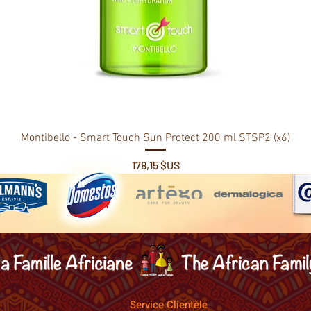
Montibello - Smart Touch Sun Protect 200 ml STSP2 (x6)
Prix
178,15 $US
Service Clientèle