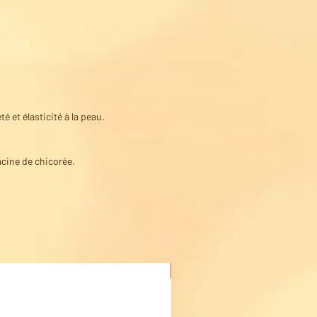
upération du collagène
uction des rides
au plus ferme
ent leur peau plus revitalisée
 et élasticité à la peau.
acine de chicorée.
Acheter