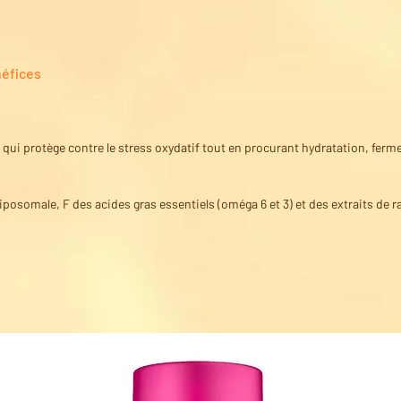
96% Réc
41% Réd
16% Pe
éfices
83% Not
qui protège contre le stress oxydatif tout en procurant hydratation, fermeté
liposomale, F des acides gras essentiels (oméga 6 et 3) et des extraits de r