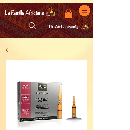
facebook-domain-verification=7oqv0b2wytzxgid5snu3fftxqscl57