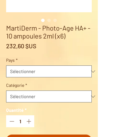
MartiDerm - Photo-Age HA+ -
10 ampoules 2ml (x6)
Prix
232,60 $US
Pays
*
Catégorie
*
Quantité
*