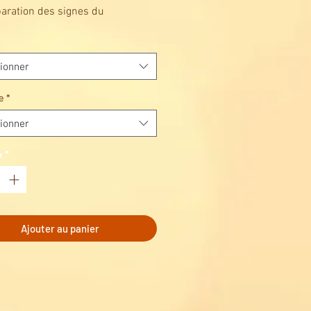
éparation des signes du
ssement cutané. Procure fermeté,
té et effet antirides.
ionner
TIONS
pes de peaux
e
*
ionner
TION
 jours
é
*
Ajouter au panier