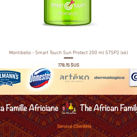
Montibello - Smart Touch Sun Protect 200 ml STSP2 (x6)
Prix
178,15 $US
Service Clientèle