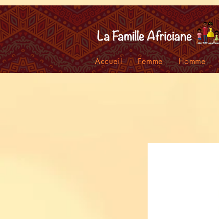
facebook-domain-verification=7oqv0b2wytzxgid5snu3fftxqscl57
Accueil
Femme
Homme