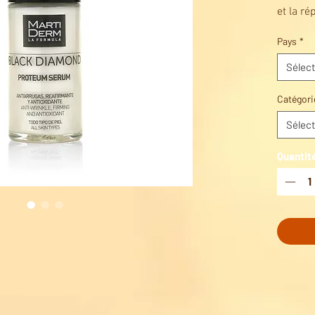
et la r
vieilli
Pays
*
élastici
Sélect
INDICA
Tous ty
Catégori
Sélect
UTILISA
Tous les
Quantit