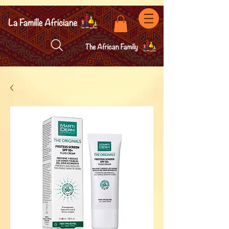
facebook-domain-verification=7oqv0b2wytzxgid5snu3fftxqscl57