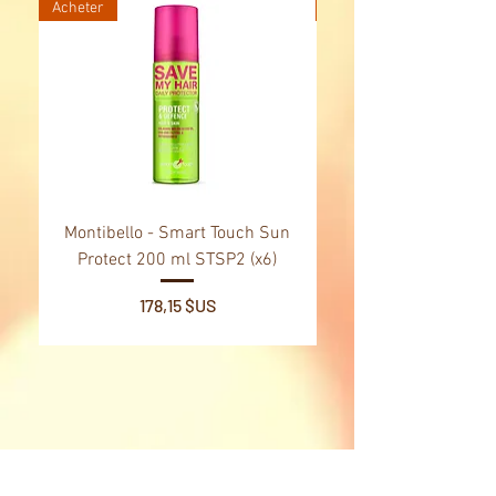
Acheter
Acheter
Montibello - Smart Touch Sun
Montibello - Gold Oil
Protect 200 ml STSP2 (x6)
Tsubaki Oil 130 ml 
Prix
178,15 $US