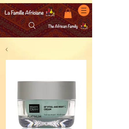
facebook-domain-verification=7oqv0b2wytzxgid5snu3fftxqscl57