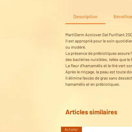
Description
Bénéfic
MartiDerm Acniover Gel Purifiant 200ml
Il est approprié pour le soin quotid
ou modéré.
La présence de prébiotiques assure l'
des bactéries nuisibles, telles que l
La fleur d'hamamélis et le thé vert so
Après le rinçage, la peau est toute d
Il élimine l'excès de gras sans desséc
hamamélis et en prébiotiques.
Articles similaires
Acheter