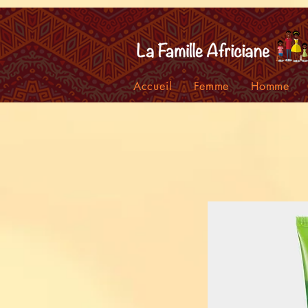
facebook-domain-verification=7oqv0b2wytzxgid5snu3fftxqscl57
Accueil
Femme
Homme