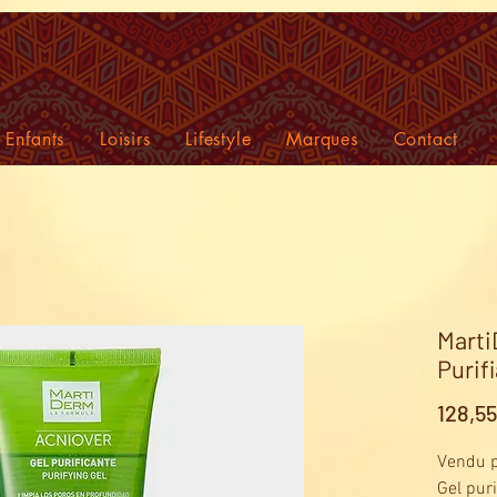
Enfants
Loisirs
Lifestyle
Marques
Contact
Marti
Purif
128,5
Vendu p
Gel pur