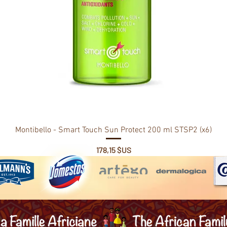
Montibello - Smart Touch Sun Protect 200 ml STSP2 (x6)
Prix
178,15 $US