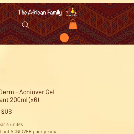
Derm - Acniover Gel
iant 200ml (x6)
Prix
5 $US
ar 6 unités
ifiant ACNIOVER pour peaux