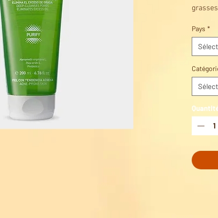
grasses
Le soin 
Pays
*
profond
Produit
Sélect
les pea
acnéiqu
Catégori
Sélect
Quantit