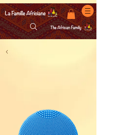
facebook-domain-verification=7oqv0b2wytzxgid5snu3fftxqscl57