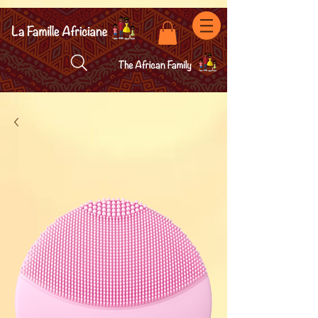
facebook-domain-verification=7oqv0b2wytzxgid5snu3fftxqscl57