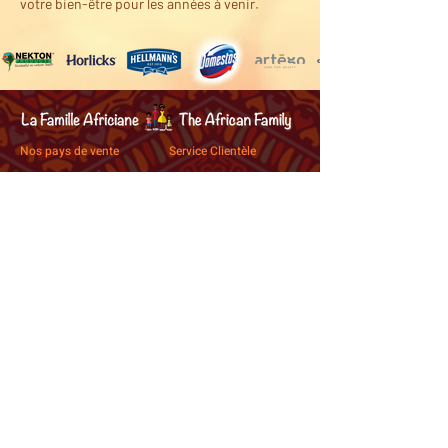
votre bien-être pour les années à venir.
Nos pays de vente
Service Clientèle
Nous contacter
Angola
Livraison et paiement
Burkina Faso
Conditions générales de
Burundi
vente
Cameroun
Côte d’Ivoire
Gabon
Guinée
Guinée équatoriale
Mauritanie
Ouganda
Rwanda
République centrafricaine
République démocratique du Congo
République du Congo
Sao Tomé-et-Principe
Sénégal