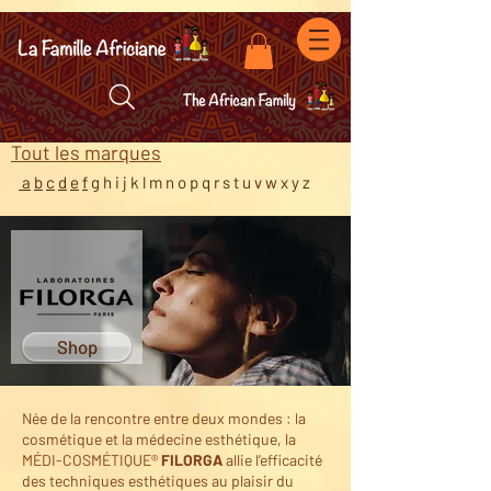
facebook-domain-verification=7oqv0b2wytzxgid5snu3fftxqscl57
Tout les marques
a
b
c
d
e
f
g
h
i
j
k
l
m
n
o
p
q
r
s
t
u
v
w
x
y
z
Shop
Née de la rencontre entre deux mondes : la
cosmétique et la médecine esthétique, la
MÉDI-COSMÉTIQUE®
FILORGA
allie l’efficacité
des techniques esthétiques au plaisir du