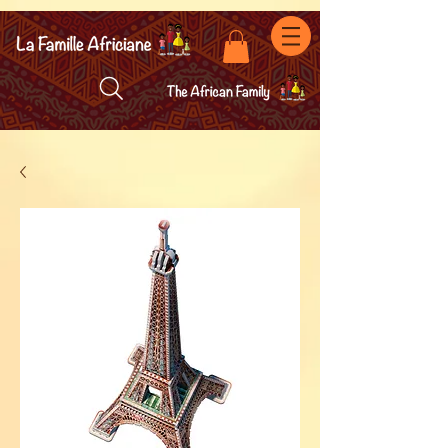
facebook-domain-verification=7oqv0b2wytzxgid5snu3fftxqscl57