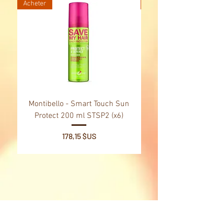
Acheter
Acheter
Montibello - Smart Touch Sun
Montibello - Gold Oil
Protect 200 ml STSP2 (x6)
Tsubaki Oil 130 ml 
Prix
178,15 $US