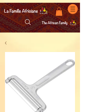
facebook-domain-verification=7oqv0b2wytzxgid5snu3fftxqscl57