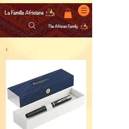
facebook-domain-verification=7oqv0b2wytzxgid5snu3fftxqscl57