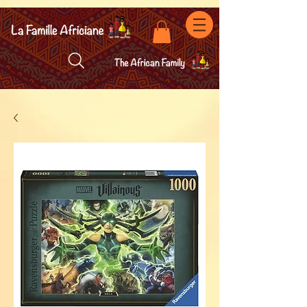
facebook-domain-verification=7oqv0b2wytzxgid5snu3fftxqscl57