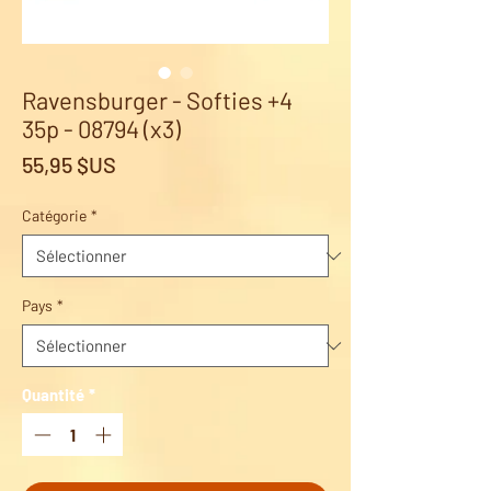
Ravensburger - Softies +4
35p - 08794 (x3)
Prix
55,95 $US
Catégorie
*
Pays
*
Quantité
*