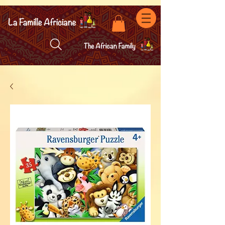
facebook-domain-verification=7oqv0b2wytzxgid5snu3fftxqscl57