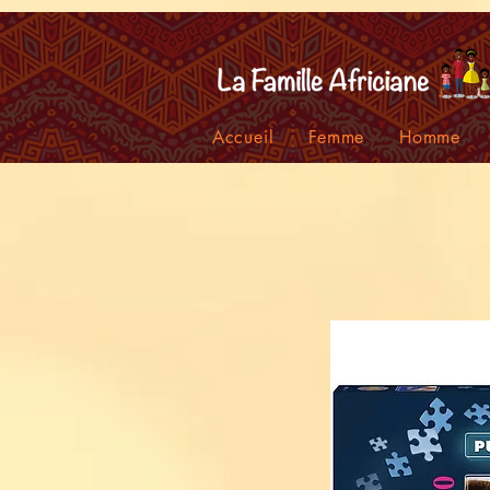
facebook-domain-verification=7oqv0b2wytzxgid5snu3fftxqscl57
Accueil
Femme
Homme