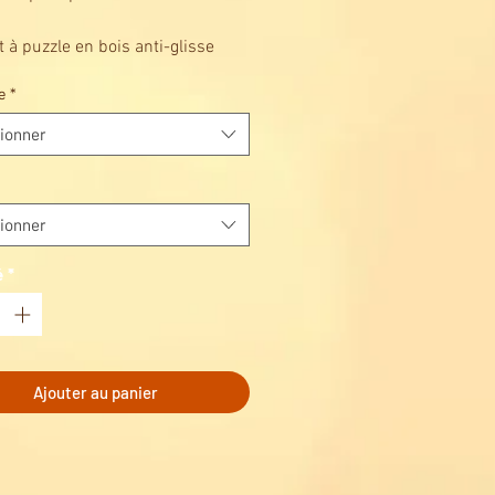
s
t à puzzle en bois anti-glisse
zzle jusqu'au 1000 pièces
e
*
 Réalisez, Rangez
ionner
ionner
é
*
Ajouter au panier