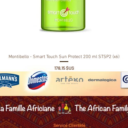
Montibello - Smart Touch Sun Protect 200 ml STSP2 (x6)
Prix
178,15 $US
Service Clientèle