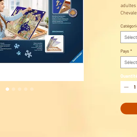
adulte
Chevale
Pour pu
Catégori
Montez,
Sélect
Pays
*
Sélect
Quantit