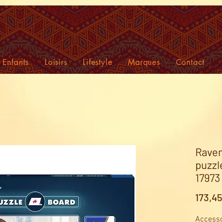
Enfants
Loisirs
Lifestyle
Marques
Contact
Raven
puzzl
17973
173,4
Accesso