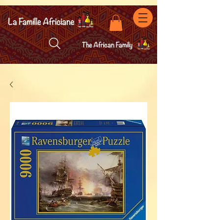
facebook-domain-verification=7oqv0b2wytzxgid5snu3fftxqscl57