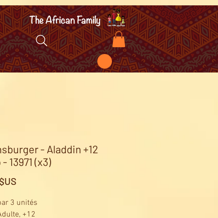
sburger - Aladdin +12
- 13971 (x3)
Prix
 $US
ar 3 unités
Adulte, +12