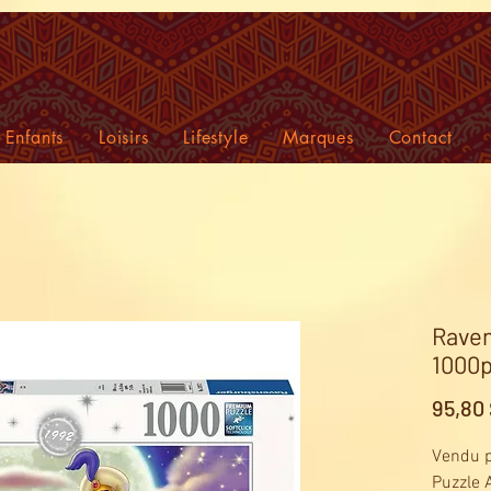
Enfants
Loisirs
Lifestyle
Marques
Contact
Raven
1000p 
95,80
Vendu p
Puzzle 