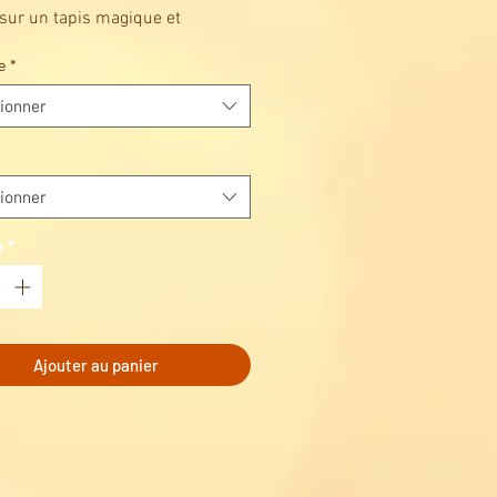
sur un tapis magique et
ez des sommets vertigineux avec
e
*
uzzle Aladdin !
ionner
ionner
é
*
Ajouter au panier