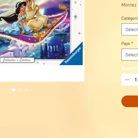
Montez 
atteign
Catégori
notre p
Sélect
Pays
*
Sélect
Quantit