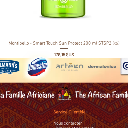
Montibello - Smart Touch Sun Protect 200 ml STSP2 (x6)
Prix
178,15 $US
Service Clientèle
Nous contacter