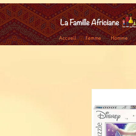
facebook-domain-verification=7oqv0b2wytzxgid5snu3fftxqscl57
Accueil
Femme
Homme