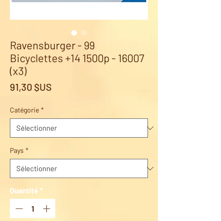
Ravensburger - 99
Bicyclettes +14 1500p - 16007
(x3)
Prix
91,30 $US
Catégorie
*
Pays
*
Quantité
*