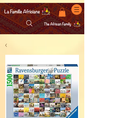
facebook-domain-verification=7oqv0b2wytzxgid5snu3fftxqscl57