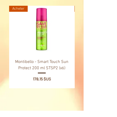
sortie de ce grand jeu d'évasion.
Acheter
Acheter
Montibello - Smart Touch Sun
Montibello - Gold Oil
Protect 200 ml STSP2 (x6)
Tsubaki Oil 130 ml 
Prix
178,15 $US