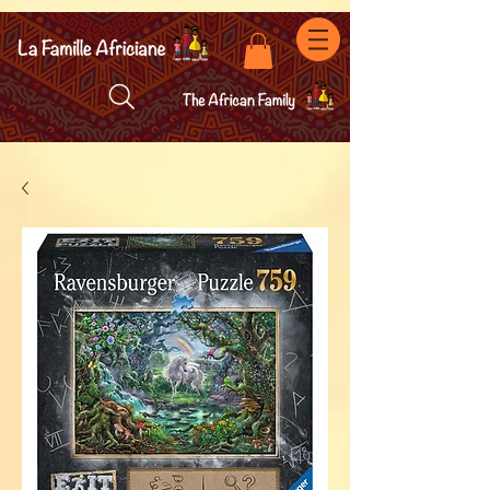
facebook-domain-verification=7oqv0b2wytzxgid5snu3fftxqscl57