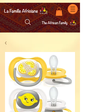
facebook-domain-verification=7oqv0b2wytzxgid5snu3fftxqscl57