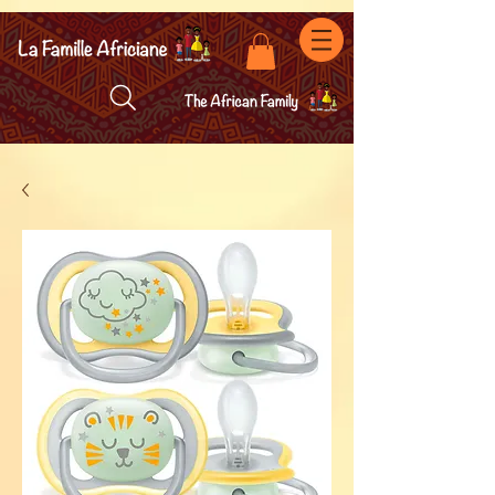
facebook-domain-verification=7oqv0b2wytzxgid5snu3fftxqscl57