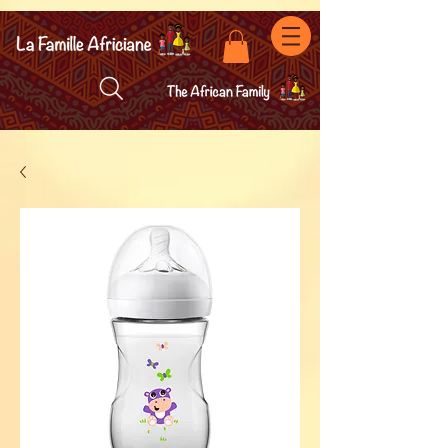
facebook-domain-verification=7oqv0b2wytzxgid5snu3fftxqscl57