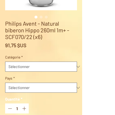
Philips Avent - Natural
biberon Hippo 260ml 1m+ -
SCF070/22 (x6)
Prix
91,75 $US
Catégorie
*
Pays
*
Quantité
*