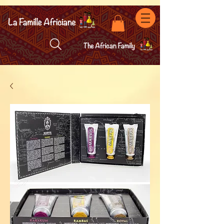
facebook-domain-verification=7oqv0b2wytzxgid5snu3fftxqscl57