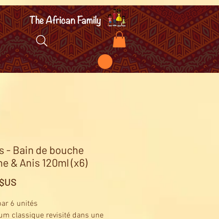
s - Bain de bouche
e & Anis 120ml (x6)
Prix
 $US
ar 6 unités
um classique revisité dans une