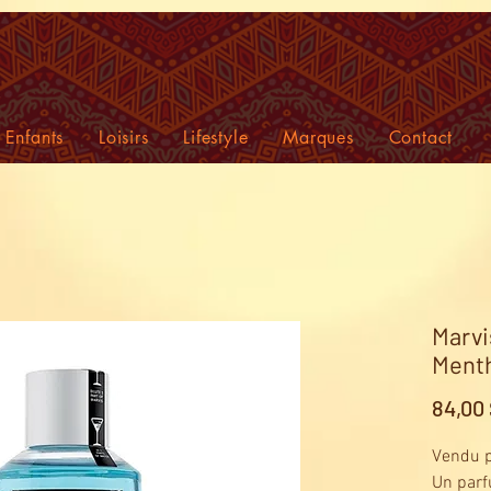
Enfants
Loisirs
Lifestyle
Marques
Contact
Marvi
Menth
84,00
Vendu p
Un parf