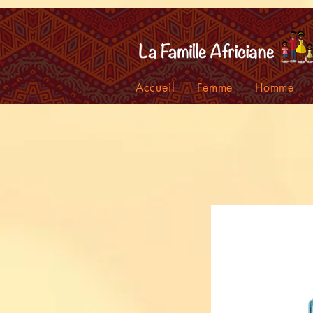
facebook-domain-verification=7oqv0b2wytzxgid5snu3fftxqscl57
Accueil
Femme
Homme