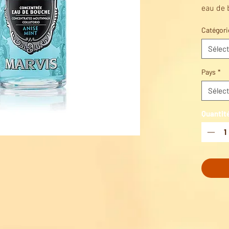
eau de 
Menthe 
Catégori
L'Eau d
parfait
Sélect
quotidie
hygiène
Pays
*
& Anis 
Sélect
incroya
Quantit