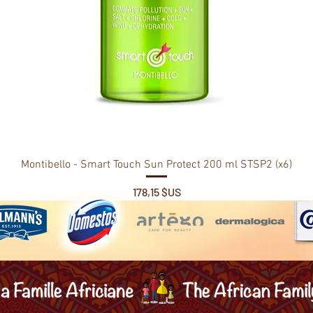
Montibello - Smart Touch Sun Protect 200 ml STSP2 (x6)
Prix
178,15 $US