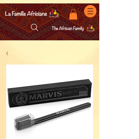
facebook-domain-verification=7oqv0b2wytzxgid5snu3fftxqscl57