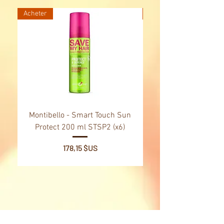
Acheter
Acheter
Montibello - Smart Touch Sun
Montibello - Gold Oil
Protect 200 ml STSP2 (x6)
Tsubaki Oil 130 ml 
Prix
178,15 $US