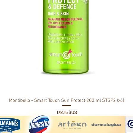
Montibello - Smart Touch Sun Protect 200 ml STSP2 (x6)
Prix
178,15 $US