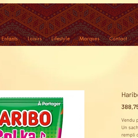
Enfants
Loisirs
Lifestyle
Marques
Contact
Harib
388,7
Vendu p
Un sach
rempli 