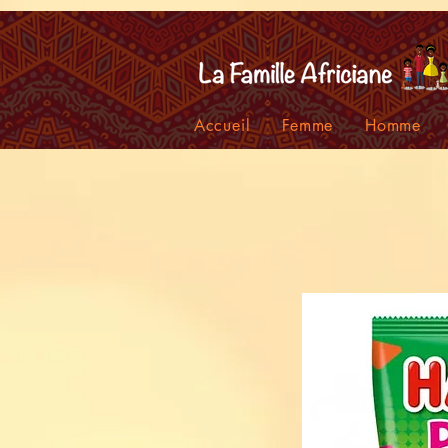
facebook-domain-verification=7oqv0b2wytzxgid5snu3fftxqscl57
Accueil
Femme
Homme