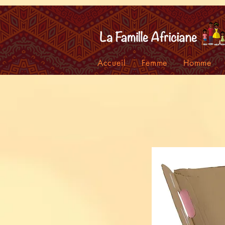
facebook-domain-verification=7oqv0b2wytzxgid5snu3fftxqscl57
Accueil
Femme
Homme