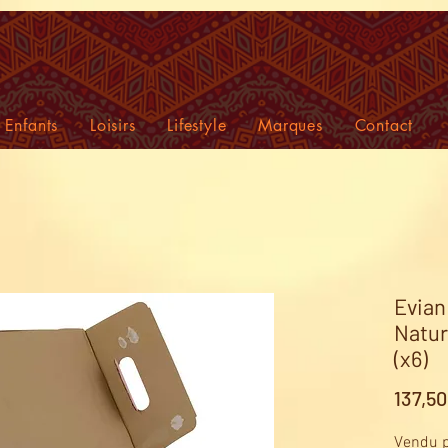
Enfants
Loisirs
Lifestyle
Marques
Contact
Evian
Natur
(x6)
137,5
Vendu p