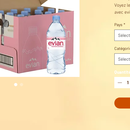
Voyez l
avec ev
Pays
*
Sélect
Catégori
Sélect
Quantit