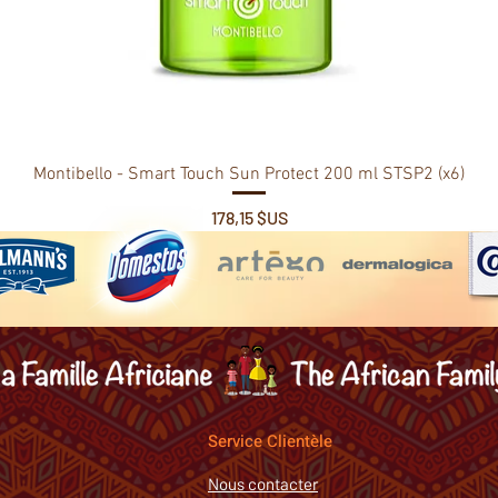
Montibello - Smart Touch Sun Protect 200 ml STSP2 (x6)
Prix
178,15 $US
Service Clientèle
Nous contacter