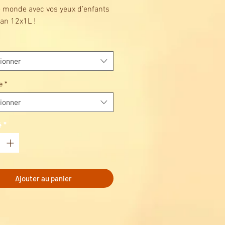
e monde avec vos yeux d’enfants
ian 12x1L !
ionner
e
*
ionner
é
*
Ajouter au panier