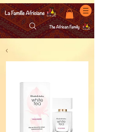
facebook-domain-verification=7oqv0b2wytzxgid5snu3fftxqscl57