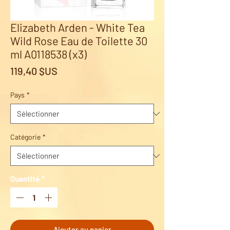
Elizabeth Arden - White Tea
Wild Rose Eau de Toilette 30
ml A0118538 (x3)
Prix
119,40 $US
Pays
*
Catégorie
*
Quantité
*
Ajouter au panier