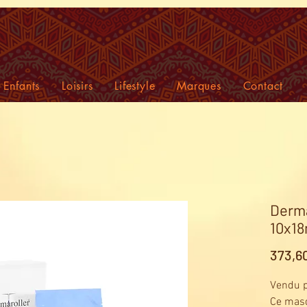
Enfants
Loisirs
Lifestyle
Marques
Contact
Derma
10x18
373,6
Vendu p
Ce masq