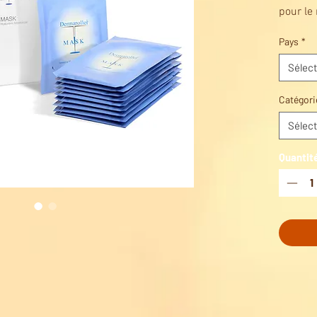
pour le
déshydr
Pays
*
Appo
la p
Sélect
Favo
régé
Catégori
Rédu
Sélect
Rédu
cuta
Quantit
Sens
peau
Favo
par l
Emba
idéa