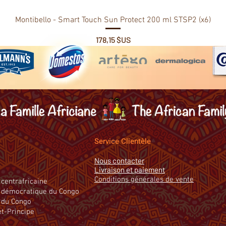
Montibello - Smart Touch Sun Protect 200 ml STSP2 (x6)
Prix
178,15 $US
Service Clientèle
Nous contacter
Livraison et paiement
Conditions générales de vente
centrafricaine
 démocratique du Congo
 du Congo
t-Principe