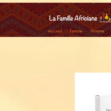
facebook-domain-verification=7oqv0b2wytzxgid5snu3fftxqscl57
Accueil
Femme
Homme