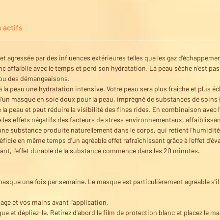
 actifs
et agressée par des influences extérieures telles que les gaz d'échappeme
c affaiblie avec le temps et perd son hydratation. La peau sèche n'est pas
s ou des démangeaisons.
 la peau une hydratation intensive. Votre peau sera plus fraîche et plus éc
un masque en soie doux pour la peau, imprégné de substances de soins in
 la peau et peut réduire la visibilité des fines rides. En combinaison avec l
re les effets négatifs des facteurs de stress environnementaux, affaiblissan
ne substance produite naturellement dans le corps, qui retient l'humidité 
éficie en même temps d'un agréable effet rafraîchissant grâce à l'effet d'év
ant, l'effet durable de la substance commence dans les 20 minutes.
que une fois par semaine. Le masque est particulièrement agréable s'il 
ge et vos mains avant l'application.
que et dépliez-le. Retirez d'abord le film de protection blanc et placez le 