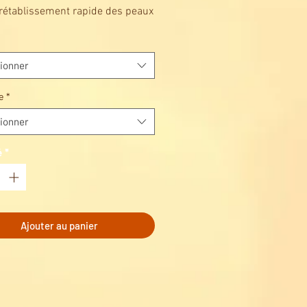
 rétablissement rapide des peaux
atées.
rte une hydratation intensive à
eau
ionner
rise le processus de
nération de la peau
e
*
it les lignes de sécheresse
ionner
it les rougeurs des éruptions
nées
é
*
ation de douceur soyeuse sur la
rise la production de collagène
a peau.
llé individuellement et donc
Ajouter au panier
l pour les voyages