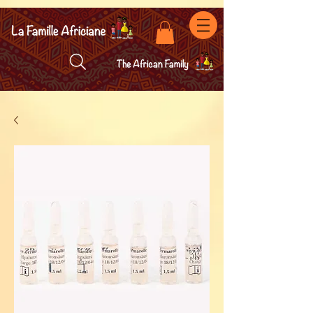
facebook-domain-verification=7oqv0b2wytzxgid5snu3fftxqscl57