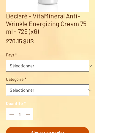
Declaré - VitaMineral Anti-
Wrinkle Energizing Cream 75
ml - 729 (x6)
Prix
270,15 $US
Pays
*
Catégorie
*
Quantité
*
Ajouter au panier