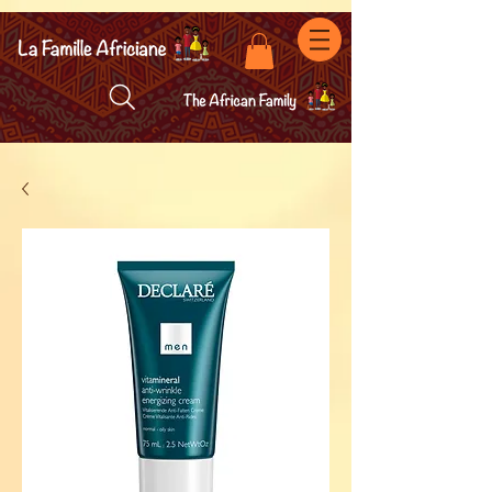
facebook-domain-verification=7oqv0b2wytzxgid5snu3fftxqscl57