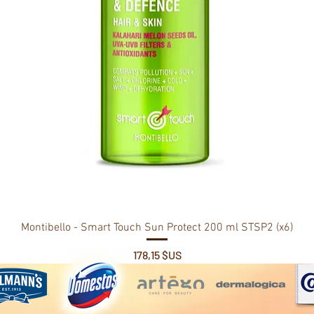
Montibello - Smart Touch Sun Protect 200 ml STSP2 (x6)
Prix
178,15 $US