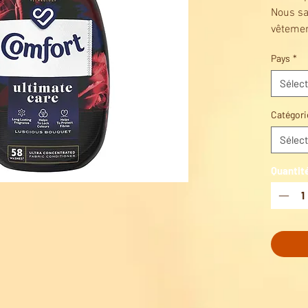
Nous sa
vêtemen
vêtemen
Pays
*
prendre
dévelop
Sélect
Comfort
protect
Catégori
Sélect
Quantit