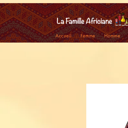
facebook-domain-verification=7oqv0b2wytzxgid5snu3fftxqscl57
Accueil
Femme
Homme