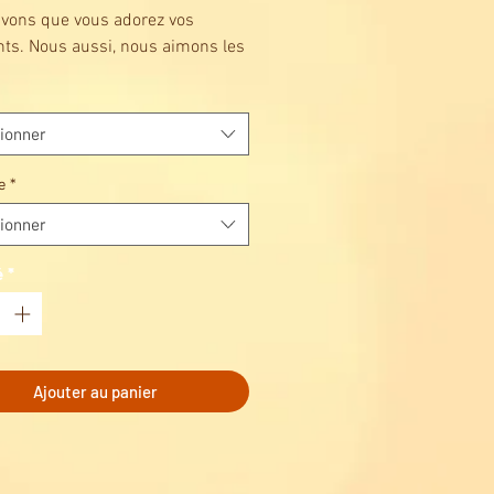
vons que vous adorez vos
ts. Nous aussi, nous aimons les
ts et souhaitons vous aider à en
 soin. C'est pourquoi nous avons
pé l'adoucissant ultra-concentré
ionner
 Ultimate Care, qui offre une
ion complète à vos vêtements.
e
*
ionner
é
*
Ajouter au panier