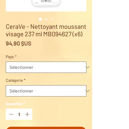
CeraVe - Nettoyant moussant
visage 237 ml MB094627 (x6)
Prix
94,90 $US
Pays
*
Catégorie
*
Quantité
*