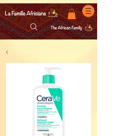
facebook-domain-verification=7oqv0b2wytzxgid5snu3fftxqscl57