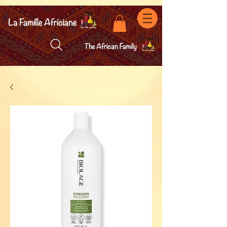
facebook-domain-verification=7oqv0b2wytzxgid5snu3fftxqscl57