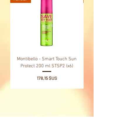
Montibello - Smart Touch Sun
Montibello - Gold Oil
Protect 200 ml STSP2 (x6)
Tsubaki Oil 130 ml 
Prix
178,15 $US