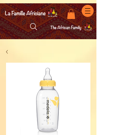
facebook-domain-verification=7oqv0b2wytzxgid5snu3fftxqscl57